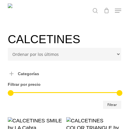
Skip
Menu
to
search
main
Close
content
Menu
CALCETINES
Categorías
Filtrar por precio
Pre
Pre
Filtrar
mín
má