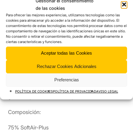
Gestionar el consentimiento
actúa de intercambiador térmico, expulsando el
de las cookies
calor corporal y absorbiendo el frescor exterior.
Para ofrecer las mejores experiencias, utilizamos tecnologías como las
cookies para almacenar y/o acceder a la información del dispositivo. El
En condiciones de frío o bajo rendimiento físico
consentimiento de estas tecnologías nos permitirá procesar datos como el
actúa de aislamiento térmico. Manteniendo el
comportamiento de navegación o las identificaciones únicas en este sitio.
calor estable y previniendo la pérdida de calor
No consentir o retirar el consentimiento, puede afectar negativamente a
ciertas características y funciones.
corporal.
Aceptar todas las Cookies
CONFORT
Rechazar Cookies Adicionales
Gracias a estas fibras tendrás un tacto natural
Preferencias
sedoso al cuerpo. Al ser fibras elásticas te
permite gran libertad de movimientos y una
POLÍTICA DE COOKIES
POLÍTICA DE PRIVACIDAD
AVISO LEGAL
gran adaptabilidad al cuerpo.
Composición:
75% SoftAir-Plus