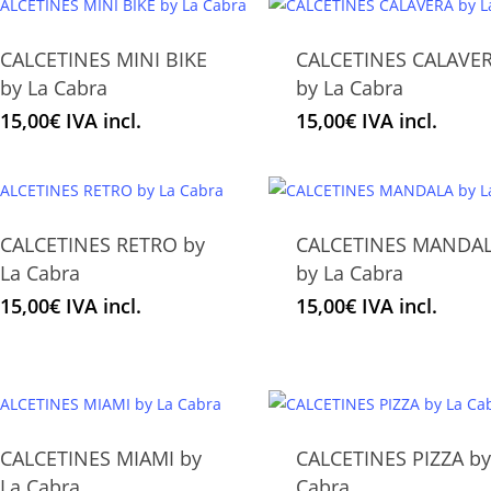
variantes.
variantes.
página
de
Las
Las
de
producto
CALCETINES MINI BIKE
CALCETINES CALAVE
opciones
opciones
producto
Este
Este
by La Cabra
by La Cabra
se
se
producto
producto
pueden
pueden
15,00
€
IVA incl.
15,00
€
IVA incl.
tiene
tiene
elegir
elegir
múltiples
múltiples
en
en
variantes.
variantes.
la
la
Las
Las
página
página
CALCETINES RETRO by
CALCETINES MANDA
opciones
opciones
de
Este
de
Este
La Cabra
by La Cabra
se
se
producto
producto
producto
producto
pueden
pueden
15,00
€
IVA incl.
15,00
€
IVA incl.
tiene
tiene
elegir
elegir
múltiples
múltiples
en
en
variantes.
variantes.
la
la
Las
Las
página
página
opciones
opciones
de
de
CALCETINES MIAMI by
CALCETINES PIZZA by
se
se
producto
Este
producto
Este
La Cabra
Cabra
pueden
pueden