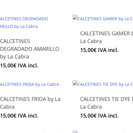
la
variantes.
la
variantes.
página
Las
página
Las
de
opciones
de
opciones
producto
se
producto
se
CALCETINES GAMER 
pueden
pueden
Este
CALCETINES
La Cabra
elegir
Este
elegir
producto
DEGRADADO AMARILLO
en
15,00
€
IVA incl.
producto
en
tiene
by La Cabra
la
tiene
la
múltiples
página
15,00
€
IVA incl.
múltiples
página
variantes.
de
variantes.
de
Las
producto
Las
producto
opciones
opciones
se
CALCETINES FRIDA by La
CALCETINES TIE DYE 
se
pueden
Este
Este
Cabra
La Cabra
pueden
elegir
producto
producto
elegir
en
15,00
€
IVA incl.
15,00
€
IVA incl.
tiene
tiene
en
la
múltiples
múltiples
la
página