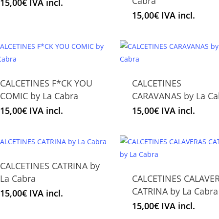
Cabra
tiene
15,00
€
IVA incl.
tiene
múltiples
15,00
€
IVA incl.
múltiples
variantes.
variantes.
Las
Las
opciones
opciones
se
se
pueden
CALCETINES F*CK YOU
CALCETINES
Este
pueden
Este
elegir
COMIC by La Cabra
CARAVANAS by La Ca
producto
elegir
producto
en
tiene
en
tiene
15,00
€
IVA incl.
15,00
€
IVA incl.
la
múltiples
la
múltiples
página
variantes.
página
variantes.
de
Las
de
Las
producto
opciones
producto
opciones
CALCETINES CATRINA by
se
Este
se
La Cabra
CALCETINES CALAVE
Este
pueden
producto
pueden
CATRINA by La Cabra
producto
15,00
€
IVA incl.
elegir
tiene
elegir
tiene
15,00
€
IVA incl.
en
múltiples
en
múltiples