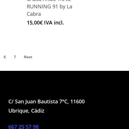
pueden
Este
RUNNING 91 by La
elegir
producto
Cabra
en
tiene
15,00
€
IVA incl.
la
múltiples
página
variantes.
de
Las
producto
opciones
se
6
7
Next
pueden
elegir
en
la
página
de
C/ San Juan Bautista 7ªC, 11600
producto
Ubrique, Cádiz
667 25 57 98