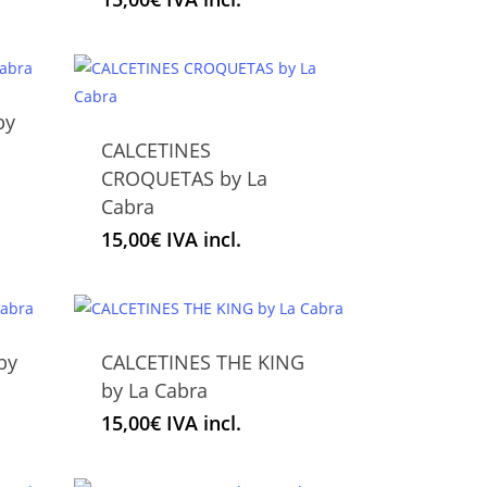
múltiples
página
variantes.
de
Las
producto
opciones
by
se
CALCETINES
pueden
Este
CROQUETAS by La
elegir
producto
Cabra
en
tiene
la
15,00
€
IVA incl.
múltiples
página
variantes.
de
Las
producto
opciones
by
CALCETINES THE KING
se
Este
by La Cabra
pueden
producto
elegir
15,00
€
IVA incl.
tiene
en
múltiples
la