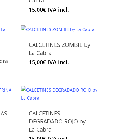
Cabra
tiene
15,00
€
IVA incl.
múltiples
variantes.
Las
opciones
CALCETINES ZOMBIE by
se
Este
La Cabra
pueden
producto
bra
elegir
15,00
€
IVA incl.
tiene
en
múltiples
la
variantes.
página
Las
de
opciones
producto
se
RAS
CALCETINES
pueden
Este
DEGRADADO ROJO by
elegir
producto
La Cabra
en
tiene
la
15,00
€
IVA incl.