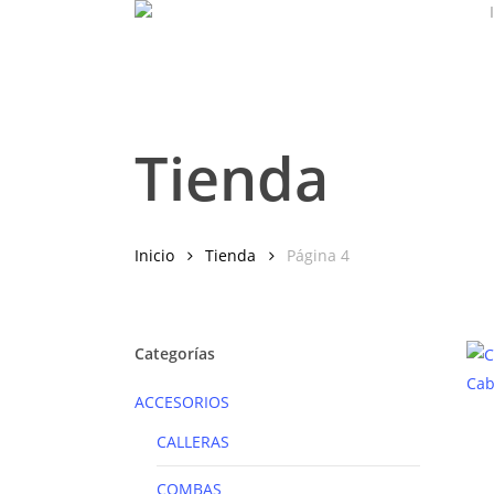
Skip
to
main
content
Tienda
Inicio
Tienda
Página 4
Categorías
ACCESORIOS
CALLERAS
COMBAS