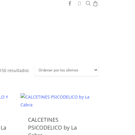
0
search
facebook
instagram
Ordenado
150 resultados
por
los
últimos
CALCETINES
Este
 La
PSICODELICO by La
producto