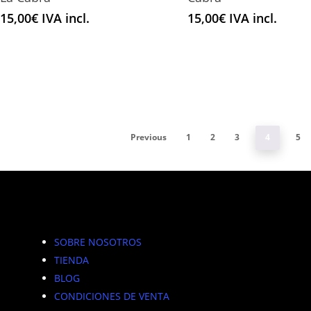
producto
producto
elegir
elegir
15,00
€
IVA incl.
15,00
€
IVA incl.
tiene
tiene
en
en
múltiples
múltiples
la
la
variantes.
variantes.
página
página
Las
Las
de
de
opciones
opciones
producto
producto
se
se
pueden
pueden
Previous
1
2
3
4
5
elegir
elegir
en
en
la
la
página
página
de
de
producto
producto
SOBRE NOSOTROS
TIENDA
BLOG
CONDICIONES DE VENTA