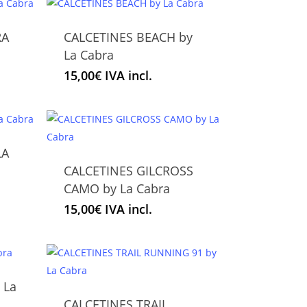
variantes.
página
Las
de
RA
CALCETINES BEACH by
opciones
producto
Este
La Cabra
se
producto
pueden
15,00
€
IVA incl.
tiene
elegir
múltiples
en
variantes.
la
Las
página
LA
opciones
de
CALCETINES GILCROSS
se
Este
producto
CAMO by La Cabra
pueden
producto
elegir
tiene
15,00
€
IVA incl.
en
múltiples
la
variantes.
página
Las
de
opciones
 La
producto
se
CALCETINES TRAIL