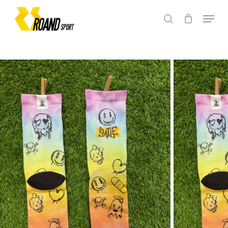
Skip
Menu
to
search
main
Close
content
Menu