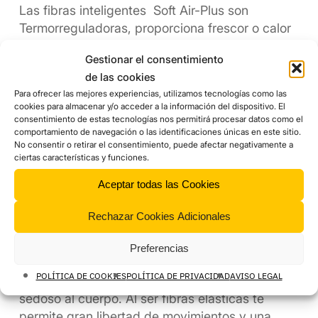
Las fibras inteligentes Soft Air-Plus son
Termorreguladoras, proporciona frescor o calor
al cuerpo en función del uso y las condiciones
Gestionar el consentimiento
que se utilice.
de las cookies
Para ofrecer las mejores experiencias, utilizamos tecnologías como las
En condiciones de calor o alto rendimiento físico
cookies para almacenar y/o acceder a la información del dispositivo. El
actúa de intercambiador térmico, expulsando el
consentimiento de estas tecnologías nos permitirá procesar datos como el
comportamiento de navegación o las identificaciones únicas en este sitio.
calor corporal y absorbiendo el frescor exterior.
No consentir o retirar el consentimiento, puede afectar negativamente a
En condiciones de frío o bajo rendimiento físico
ciertas características y funciones.
actúa de aislamiento térmico. Manteniendo el
Aceptar todas las Cookies
calor estable y previniendo la pérdida de calor
corporal.
Rechazar Cookies Adicionales
CONFORT
Preferencias
POLÍTICA DE COOKIES
POLÍTICA DE PRIVACIDAD
AVISO LEGAL
Gracias a estas fibras tendrás un tacto natural
sedoso al cuerpo. Al ser fibras elásticas te
permite gran libertad de movimientos y una