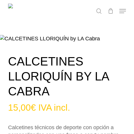
Skip
Menu
to
search
main
content
CALCETINES
LLORIQUÍN BY LA
CABRA
15,00
€
IVA incl.
Calcetines técnicos de deporte con opción a