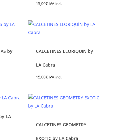
15,00
€
IVA incl.
tiples
múltiples
iantes.
variantes.
Las
iones
opciones
se
eden
pueden
NAS by
CALCETINES LLORIQUÍN by
gir
elegir
e
Este
en
ducto
producto
LA Cabra
la
ne
tiene
15,00
€
IVA incl.
ina
página
tiples
múltiples
de
iantes.
variantes.
ducto
producto
Las
iones
opciones
se
by LA
eden
pueden
CALCETINES GEOMETRY
gir
elegir
e
Este
en
ducto
producto
EXOTIC by LA Cabra