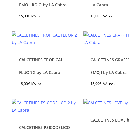
en
en
producto
pro
EMOJI ROJO by LA Cabra
LA Cabra
la
la
tiene
tie
15,00
€
IVA incl.
15,00
€
IVA incl.
página
pág
múltiples
múl
de
de
variantes.
var
producto
pro
Las
Las
opciones
opc
se
se
pueden
pu
CALCETINES TROPICAL
CALCETINES GRAFFI
elegir
ele
Este
Est
en
en
producto
pro
FLUOR 2 by LA Cabra
EMOJI by LA Cabra
la
la
tiene
tie
15,00
€
IVA incl.
15,00
€
IVA incl.
página
pág
múltiples
múl
de
de
variantes.
var
producto
pro
Las
Las
opciones
opc
se
se
CALCETINES LOVE b
pueden
pu
CALCETINES PSICODELICO