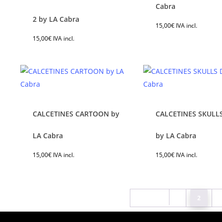
elegir
ele
Este
Est
Cabra
en
en
producto
pro
2 by LA Cabra
15,00
€
IVA incl.
la
la
tiene
tie
15,00
€
IVA incl.
página
pág
múltiples
múl
de
de
variantes.
var
producto
pro
Las
Las
opciones
opc
se
se
pueden
pu
CALCETINES CARTOON by
CALCETINES SKULLS
elegir
ele
Este
Est
en
en
producto
pro
LA Cabra
by LA Cabra
la
la
tiene
tie
15,00
€
IVA incl.
15,00
€
IVA incl.
página
pág
múltiples
múl
de
de
variantes.
var
producto
pro
Las
Las
opciones
opc
Previous
1
2
se
se
pueden
pu