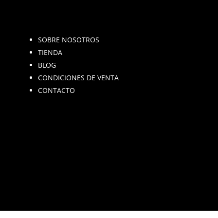
elegir
ele
en
en
la
la
SOBRE NOSOTROS
página
pág
TIENDA
de
de
BLOG
producto
pro
CONDICIONES DE VENTA
CONTACTO