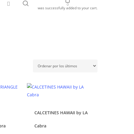
search
ebook
instagram
0
was successfully added to your cart.
R
CALCETINES HAWAII by LA
e
Este
ducto
producto
bra
Cabra
ne
tiene