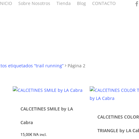
fac
INICIO
Sobre Nosotros
Tienda
Blog
CONTACTO
tos etiquetados “trail running”
Página 2
CALCETINES SMILE by LA
CALCETINES COLO
Este
Est
Cabra
producto
pro
TRIANGLE by LA Ca
15,00
€
IVA incl.
tiene
tie