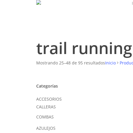
Skip
to
main
content
trail running
Ordenado
Mostrando 25–48 de 95 resultados
Inicio
Produc
por
los
últimos
Categorías
ACCESORIOS
CALLERAS
COMBAS
AZULEJOS