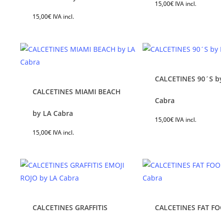
15,00
€
IVA incl.
la
la
tiene
tie
15,00
€
IVA incl.
página
pág
múltiples
múl
de
de
variantes.
var
producto
pro
Las
Las
opciones
opc
se
se
CALCETINES 90´S b
pueden
pu
CALCETINES MIAMI BEACH
elegir
ele
Este
Est
Cabra
en
en
producto
pro
by LA Cabra
15,00
€
IVA incl.
la
la
tiene
tie
15,00
€
IVA incl.
página
pág
múltiples
múl
de
de
variantes.
var
producto
pro
Las
Las
opciones
opc
se
se
pueden
pu
CALCETINES GRAFFITIS
CALCETINES FAT F
elegir
ele
Este
Est