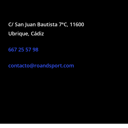
gir
elegir
en
la
C/ San Juan Bautista 7ªC, 11600
ina
página
Ubrique, Cádiz
de
ducto
producto
667 25 57 98
contacto@roandsport.com