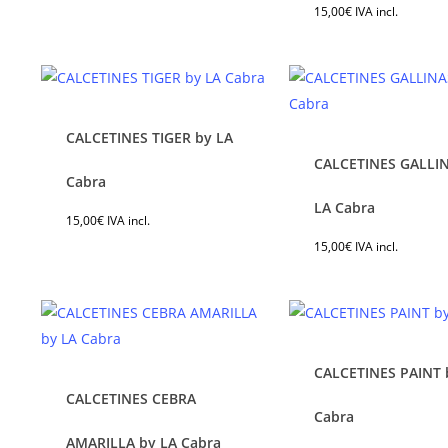
15,00
€
IVA incl.
múltiples
múl
variantes.
var
Las
Las
opciones
opc
se
se
CALCETINES TIGER by LA
pueden
pu
CALCETINES GALLI
elegir
ele
Este
Est
Cabra
en
en
producto
pro
LA Cabra
15,00
€
IVA incl.
la
la
tiene
tie
15,00
€
IVA incl.
página
pág
múltiples
múl
de
de
variantes.
var
producto
pro
Las
Las
opciones
opc
se
se
CALCETINES PAINT 
pueden
pu
CALCETINES CEBRA
elegir
ele
Este
Est
Cabra
en
en
producto
pro
AMARILLA by LA Cabra