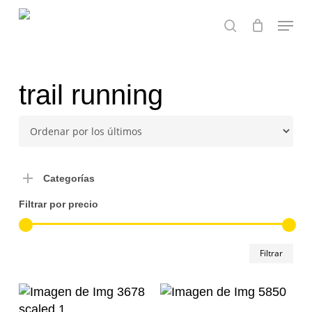
Skip
Menu
to
search
main
content
trail running
Categorías
Filtrar por precio
Pre
Pre
Filtrar
mín
má