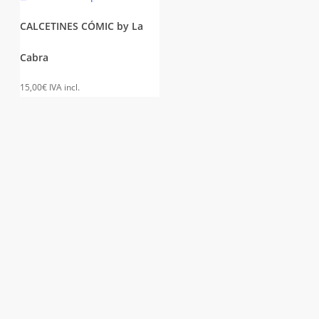
producto
tiene
CALCETINES CÓMIC by La
múltiples
Cabra
variantes.
Las
15,00
€
IVA incl.
opciones
se
pueden
elegir
en
la
página
de
producto