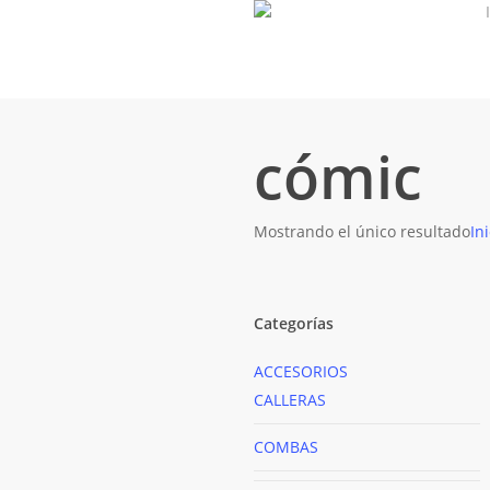
Skip
to
main
content
cómic
Mostrando el único resultado
Ini
Categorías
ACCESORIOS
CALLERAS
COMBAS