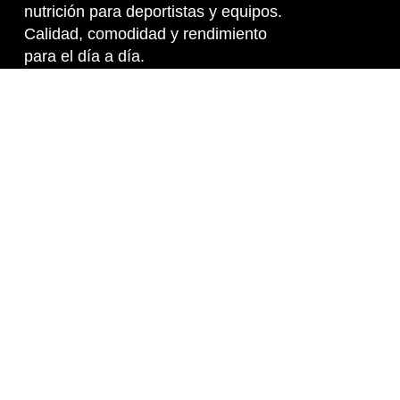
nutrición para deportistas y equipos.
Calidad, comodidad y rendimiento
para el día a día.
SOBRE NOSOTROS
TIENDA
BLOG
CONDICIONES DE VENTA
CONTACTO
C/ San Juan Bautista 7ªC, 11600