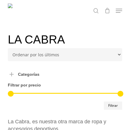
Skip
Menu
to
search
main
Close
content
Menu
LA CABRA
Categorías
Filtrar por precio
Pre
Pre
Filtrar
mín
má
La Cabra, es nuestra otra marca de ropa y
accesorios deportivos.