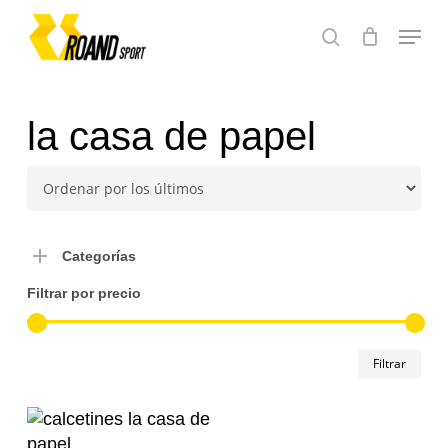
Skip
Menu
to
search
main
content
la casa de papel
Categorías
Filtrar por precio
Pre
Pre
Filtrar
mín
má