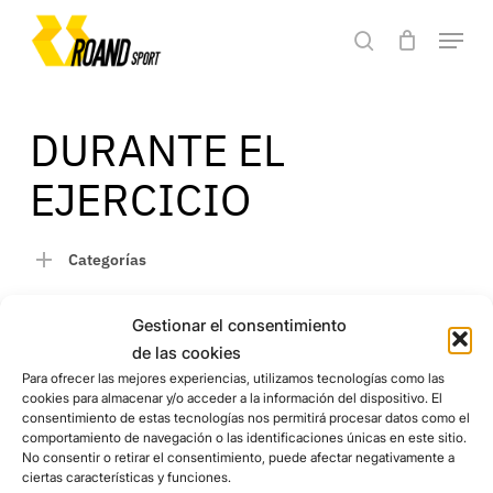
Skip
Menu
to
search
main
Close
content
Menu
DURANTE EL
EJERCICIO
Categorías
Gestionar el consentimiento
No se han encontrado productos que
de las cookies
coincidan con tu selección.
Para ofrecer las mejores experiencias, utilizamos tecnologías como las
cookies para almacenar y/o acceder a la información del dispositivo. El
consentimiento de estas tecnologías nos permitirá procesar datos como el
comportamiento de navegación o las identificaciones únicas en este sitio.
No consentir o retirar el consentimiento, puede afectar negativamente a
ciertas características y funciones.