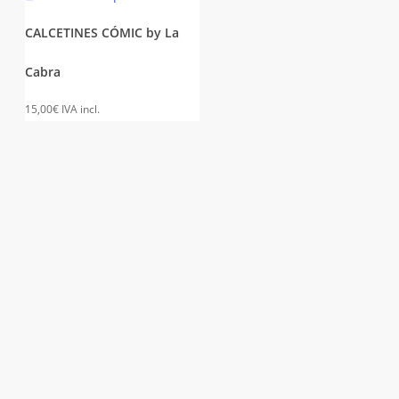
producto
tiene
CALCETINES CÓMIC by La
múltiples
Cabra
variantes.
Las
15,00
€
IVA incl.
opciones
se
pueden
elegir
en
la
página
de
producto