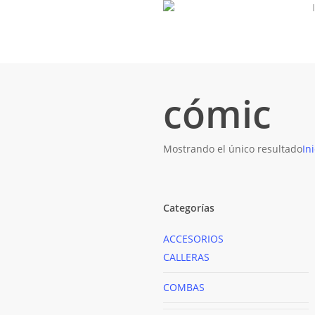
Skip
to
main
content
cómic
Mostrando el único resultado
Ini
Categorías
ACCESORIOS
CALLERAS
COMBAS