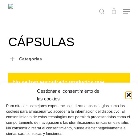
Skip
Menu
to
search
main
content
CÁPSULAS
Categorías
No se han encontrado productos que
coincidan con tu selección.
Gestionar el consentimiento de
las cookies
Para ofrecer las mejores experiencias, utilizamos tecnologías como las
cookies para almacenar y/o acceder a la información del dispositivo. El
consentimiento de estas tecnologías nos permitirá procesar datos como el
comportamiento de navegación o las identificaciones únicas en este sitio.
No consentir o retirar el consentimiento, puede afectar negativamente a
ciertas características y funciones.