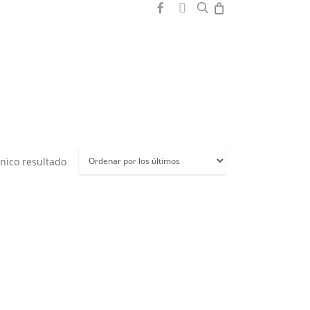
0
search
facebook
instagram
nico resultado