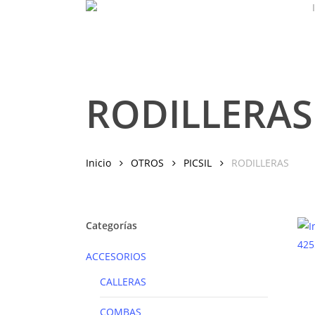
Skip
to
main
content
RODILLERAS
Inicio
OTROS
PICSIL
RODILLERAS
Categorías
ACCESORIOS
CALLERAS
COMBAS