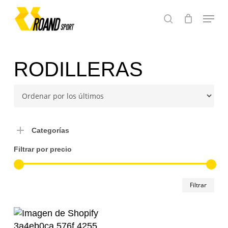
Skip
Menu
to
search
main
content
RODILLERAS
Categorías
Filtrar por precio
Pre
Pre
Filtrar
mín
má