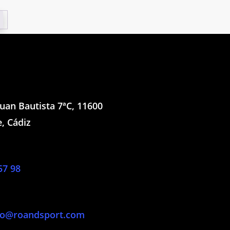
n
to
Juan Bautista 7ªC, 11600
, Cádiz
57 98
to@roandsport.com