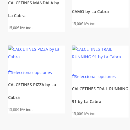
tiene
producto
CALCETINES MANDALA by
múltipl
produc
múltiples
CAMO by La Cabra
variant
La Cabra
variantes.
Las
Las
15,00
€
IVA incl.
opcion
15,00
€
IVA incl.
opciones
se
se
puede
pueden
elegir
elegir
en
en
la
Este
la
Este
Seleccionar opciones
página
producto
Seleccionar opciones
página
produc
de
tiene
de
CALCETINES PIZZA by La
tiene
produc
CALCETINES TRAIL RUNNING
múltiples
producto
múltipl
Cabra
variantes.
91 by La Cabra
variant
Las
15,00
€
IVA incl.
Las
opciones
15,00
€
IVA incl.
opcion
se
se
pueden