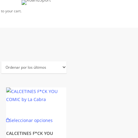
to your cart.
Este
Seleccionar opciones
to
producto
tiene
CALCETINES F*CK YOU