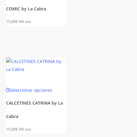
es
múltiples
COMIC by La Cabra
es.
variantes.
Las
15,00
€
IVA incl.
es
opciones
se
n
pueden
elegir
en
la
página
de
Este
to
producto
Seleccionar opciones
to
producto
tiene
CALCETINES CATRINA by La
es
múltiples
Cabra
es.
variantes.
Las
15,00
€
IVA incl.
es
opciones