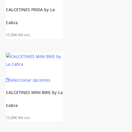
to
producto
de
tiene
CALCETINES FRIDA by La
to
producto
es
múltiples
Cabra
es.
variantes.
Las
15,00
€
IVA incl.
es
opciones
se
n
pueden
elegir
en
Este
la
Seleccionar opciones
to
producto
página
tiene
de
CALCETINES MINI BIKE by La
es
múltiples
to
producto
Cabra
es.
variantes.
Las
15,00
€
IVA incl.
es
opciones
se