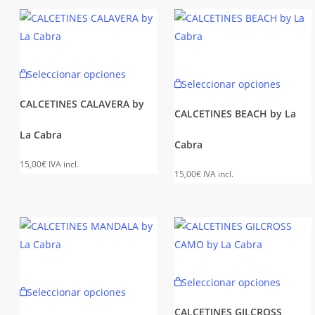
pueden
puede
elegir
elegir
en
en
Este
la
la
Este
Seleccionar opciones
producto
Seleccionar opciones
página
página
produc
tiene
de
de
CALCETINES CALAVERA by
tiene
CALCETINES BEACH by La
múltiples
producto
produc
múltipl
La Cabra
variantes.
Cabra
variant
Las
15,00
€
IVA incl.
Las
opciones
15,00
€
IVA incl.
opcion
se
se
pueden
puede
elegir
elegir
en
en
la
Este
la
Este
Seleccionar opciones
página
produc
Seleccionar opciones
página
producto
de
tiene
de
CALCETINES GILCROSS