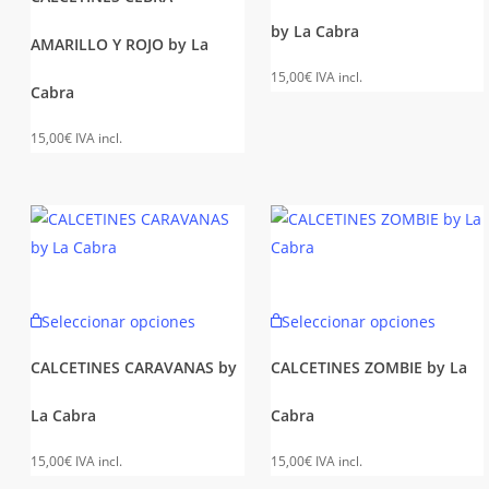
múltipl
múltiples
by La Cabra
variant
AMARILLO Y ROJO by La
variantes.
Las
Las
15,00
€
IVA incl.
opcion
Cabra
opciones
se
se
15,00
€
IVA incl.
puede
pueden
elegir
elegir
en
en
la
la
página
página
de
de
Este
Este
produc
Seleccionar opciones
Seleccionar opciones
producto
producto
produc
tiene
tiene
CALCETINES CARAVANAS by
CALCETINES ZOMBIE by La
múltiples
múltipl
La Cabra
Cabra
variantes.
variant
Las
Las
15,00
€
IVA incl.
15,00
€
IVA incl.
opciones
opcion