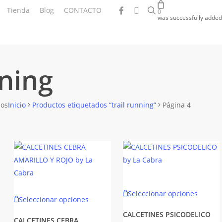
search
facebook
instagram
Tienda
Blog
CONTACTO
0
was successfully added 
nning
Ordenado
dos
Inicio
Productos etiquetados “trail running”
Página 4
por
los
últimos
Este
Este
Seleccionar opciones
produc
Seleccionar opciones
producto
tiene
CALCETINES PSICODELICO
tiene
CALCETINES CEBRA