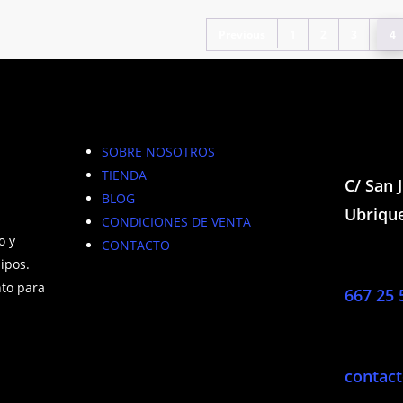
puede
elegir
elegir
Previous
1
2
3
4
en
en
la
la
página
página
de
de
producto
produc
SOBRE NOSOTROS
TIENDA
C/ San 
BLOG
Ubrique
CONDICIONES DE VENTA
o y
CONTACTO
ipos.
to para
667 25 
contac