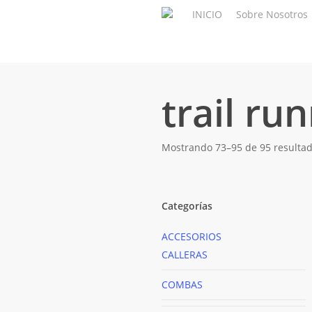
Skip
INICIO
Sobre Nosotros
to
main
content
trail ru
Mostrando 73–95 de 95 resulta
Categorías
ACCESORIOS
CALLERAS
COMBAS