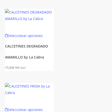
se
n
pueden
elegir
en
la
Este
Seleccionar opciones
página
to
producto
de
tiene
CALCETINES DEGRADADO
to
producto
es
múltiples
AMARILLO by La Cabra
es.
variantes.
Las
15,00
€
IVA incl.
es
opciones
se
n
pueden
elegir
en
la
Este
Seleccionar opciones
página