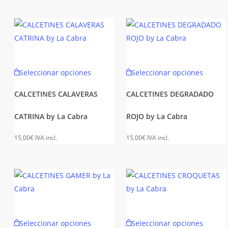
se
se
pueden
puede
elegir
elegir
en
en
la
la
Este
Este
Seleccionar opciones
Seleccionar opciones
página
página
producto
produc
de
de
tiene
tiene
CALCETINES CALAVERAS
CALCETINES DEGRADADO
producto
produc
múltiples
múltipl
CATRINA by La Cabra
ROJO by La Cabra
variantes.
variant
Las
Las
15,00
€
IVA incl.
15,00
€
IVA incl.
opciones
opcion
se
se
pueden
puede
elegir
elegir
en
en
la
la
Este
Este
Seleccionar opciones
Seleccionar opciones
página
página