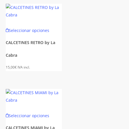
n
pueden
elegir
en
Este
la
Seleccionar opciones
producto
página
to
tiene
de
CALCETINES RETRO by La
múltiples
to
producto
es
Cabra
variantes.
es.
Las
15,00
€
IVA incl.
opciones
es
se
pueden
n
elegir
en
la
Este
Seleccionar opciones
página
to
producto
de
tiene
CALCETINES MIAMI by La