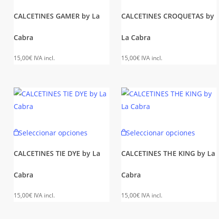
producto
produc
de
de
tiene
tiene
CALCETINES GAMER by La
CALCETINES CROQUETAS by
producto
produc
múltiples
múltipl
Cabra
La Cabra
variantes.
variant
Las
Las
15,00
€
IVA incl.
15,00
€
IVA incl.
opciones
opcion
se
se
pueden
puede
elegir
elegir
en
en
Este
Este
la
la
Seleccionar opciones
Seleccionar opciones
producto
produc
página
página
tiene
tiene
de
de
CALCETINES TIE DYE by La
CALCETINES THE KING by La
múltiples
múltipl
producto
produc
Cabra
Cabra
variantes.
variant
Las
Las
15,00
€
IVA incl.
15,00
€
IVA incl.
opciones
opcion
se
se