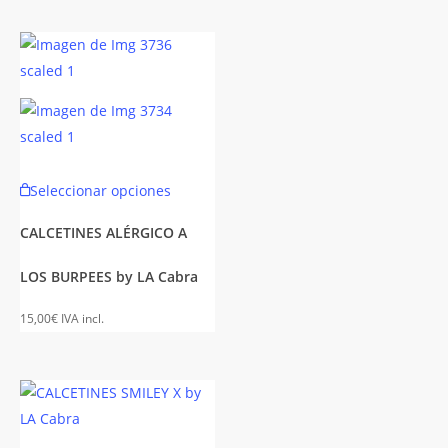
se
n
pueden
elegir
en
la
página
de
Este
Seleccionar opciones
to
producto
to
producto
tiene
CALCETINES ALÉRGICO A
es
múltiples
LOS BURPEES by LA Cabra
es.
variantes.
Las
15,00
€
IVA incl.
es
opciones
se
n
pueden
elegir
en