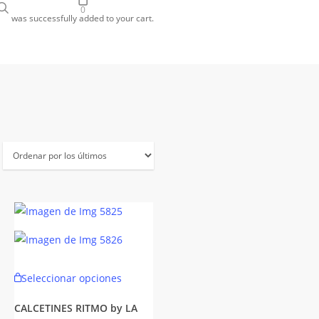
search
gram
0
was successfully added to your cart.
Este
Seleccionar opciones
to
producto
tiene
CALCETINES RITMO by LA