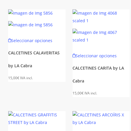
se
se
pueden
puede
elegir
elegir
en
en
la
la
Este
Seleccionar opciones
página
página
producto
de
de
tiene
Este
CALCETINES CALAVERITAS
Seleccionar opciones
producto
produc
múltiples
produc
by LA Cabra
variantes.
tiene
CALCETINES CARITA by LA
Las
múltipl
15,00
€
IVA incl.
Cabra
opciones
variant
se
Las
15,00
€
IVA incl.
pueden
opcion
elegir
se
en
puede
la
elegir
página
en