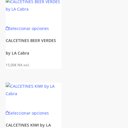
elegir
en
la
Este
Seleccionar opciones
página
to
producto
de
tiene
CALCETINES BEER VERDES
to
producto
es
múltiples
by LA Cabra
es.
variantes.
Las
15,00
€
IVA incl.
es
opciones
se
n
pueden
elegir
en
la
Este
Seleccionar opciones
página
to
producto
de
tiene
CALCETINES KIWI by LA