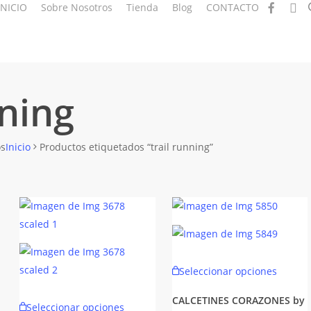
facebook
insta
INICIO
Sobre Nosotros
Tienda
Blog
CONTACTO
nning
Ordenado
os
Inicio
Productos etiquetados “trail running”
por
los
últimos
Este
Seleccionar opciones
produc
Este
tiene
CALCETINES CORAZONES by
Seleccionar opciones