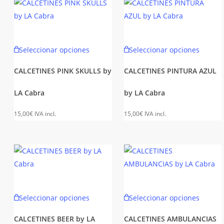
elegir
elegir
en
en
la
la
Este
Este
Seleccionar opciones
Seleccionar opciones
página
página
producto
produc
de
de
tiene
tiene
CALCETINES PINK SKULLS by
CALCETINES PINTURA AZUL
producto
produc
múltiples
múltipl
LA Cabra
by LA Cabra
variantes.
variant
Las
Las
15,00
€
IVA incl.
15,00
€
IVA incl.
opciones
opcion
se
se
pueden
puede
elegir
elegir
en
en
la
la
Este
Este
Seleccionar opciones
Seleccionar opciones
página
página
producto
produc
de
de
tiene
tiene
CALCETINES BEER by LA
CALCETINES AMBULANCIAS