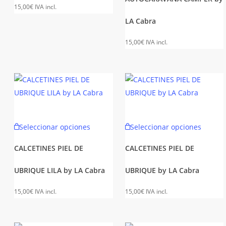
Las
variant
15,00
€
IVA incl.
opciones
Las
LA Cabra
se
opcion
pueden
se
15,00
€
IVA incl.
elegir
puede
en
elegir
la
en
página
la
de
página
producto
de
Este
Este
Seleccionar opciones
Seleccionar opciones
produc
producto
produc
tiene
tiene
CALCETINES PIEL DE
CALCETINES PIEL DE
múltiples
múltipl
UBRIQUE LILA by LA Cabra
UBRIQUE by LA Cabra
variantes.
variant
Las
Las
15,00
€
IVA incl.
15,00
€
IVA incl.
opciones
opcion
se
se
pueden
puede