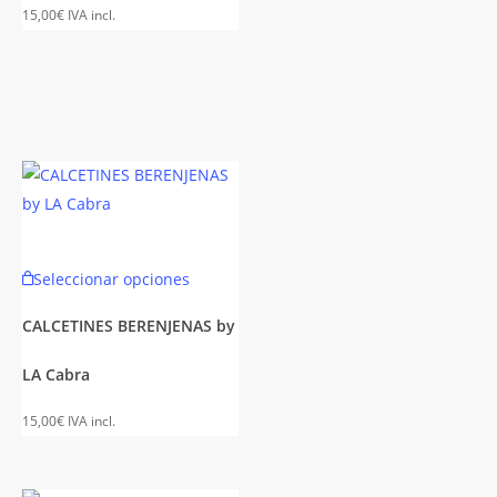
es.
Las
15,00
€
IVA incl.
opciones
es
se
pueden
n
elegir
en
la
página
de
producto
Este
Seleccionar opciones
to
to
producto
tiene
CALCETINES BERENJENAS by
es
múltiples
LA Cabra
es.
variantes.
Las
15,00
€
IVA incl.
es
opciones
se
n
pueden