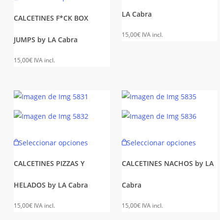
producto
múltipl
LA Cabra
tiene
variant
CALCETINES F*CK BOX
múltiples
Las
15,00
€
IVA incl.
JUMPS by LA Cabra
variantes.
opcion
Las
se
15,00
€
IVA incl.
opciones
puede
se
elegir
pueden
en
elegir
la
en
página
la
de
Este
Este
Seleccionar opciones
Seleccionar opciones
página
produc
producto
produc
de
tiene
tiene
CALCETINES PIZZAS Y
CALCETINES NACHOS by LA
producto
múltiples
múltipl
HELADOS by LA Cabra
Cabra
variantes.
variant
Las
Las
15,00
€
IVA incl.
15,00
€
IVA incl.
opciones
opcion