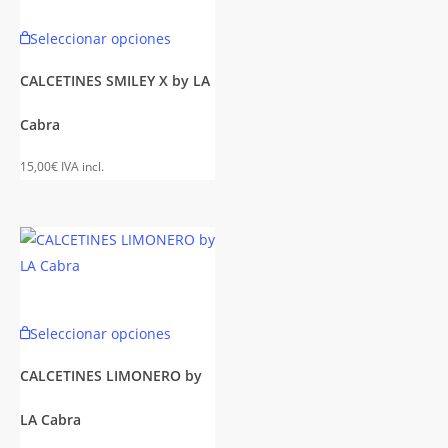
la
Este
Seleccionar opciones
página
to
producto
de
tiene
CALCETINES SMILEY X by LA
to
producto
es
múltiples
Cabra
es.
variantes.
Las
15,00
€
IVA incl.
es
opciones
se
n
pueden
elegir
en
la
Este
Seleccionar opciones
página
producto
de
to
tiene
CALCETINES LIMONERO by
to
producto
múltiples
LA Cabra
es
variantes.