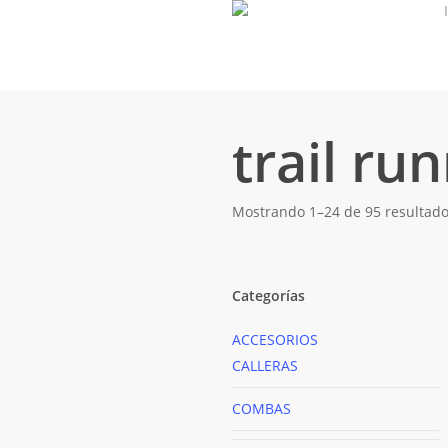
Skip
to
main
content
trail ru
Mostrando 1–24 de 95 resultad
Categorías
ACCESORIOS
CALLERAS
COMBAS