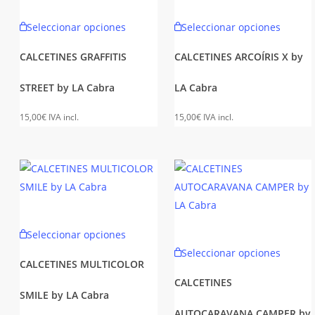
de
la
Este
Este
Seleccionar opciones
Seleccionar opciones
producto
página
producto
produc
de
tiene
tiene
CALCETINES GRAFFITIS
CALCETINES ARCOÍRIS X by
produc
múltiples
múltipl
STREET by LA Cabra
LA Cabra
variantes.
variant
Las
Las
15,00
€
IVA incl.
15,00
€
IVA incl.
opciones
opcion
se
se
pueden
puede
elegir
elegir
en
en
la
la
Este
Seleccionar opciones
página
página
producto
Este
Seleccionar opciones
de
de
tiene
produc
CALCETINES MULTICOLOR
producto
produc
múltiples
tiene
CALCETINES
SMILE by LA Cabra
variantes.
múltipl
AUTOCARAVANA CAMPER by