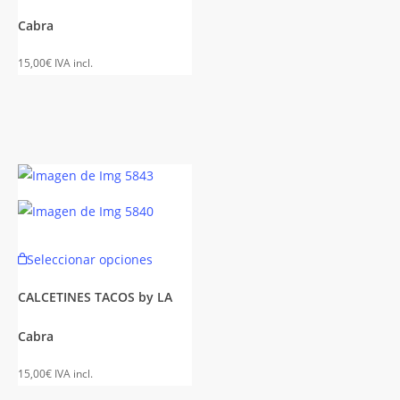
es
múltiples
Cabra
es.
variantes.
Las
15,00
€
IVA incl.
es
opciones
se
n
pueden
elegir
en
la
página
de
Este
Seleccionar opciones
to
producto
to
producto
tiene
CALCETINES TACOS by LA
es
múltiples
Cabra
es.
variantes.
Las
15,00
€
IVA incl.
es
opciones