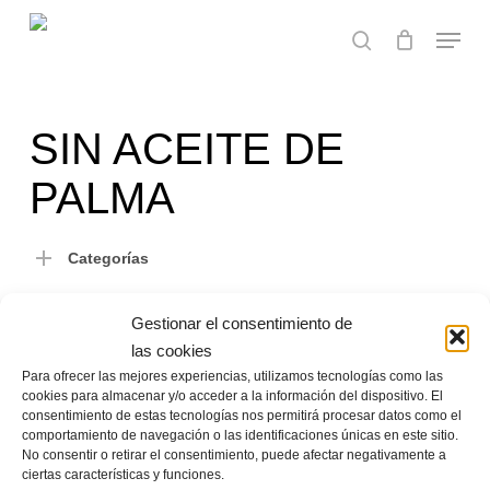
Skip
Menu
to
search
main
content
SIN ACEITE DE
PALMA
Categorías
Gestionar el consentimiento de
No se han encontrado productos que
las cookies
coincidan con tu selección.
Para ofrecer las mejores experiencias, utilizamos tecnologías como las
cookies para almacenar y/o acceder a la información del dispositivo. El
consentimiento de estas tecnologías nos permitirá procesar datos como el
comportamiento de navegación o las identificaciones únicas en este sitio.
No consentir o retirar el consentimiento, puede afectar negativamente a
ciertas características y funciones.